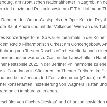
rasbourg, am Kroatischen Nationaltheater in Zagreb, an 
pern in Leipzig und Rostock sowie am E.T.A. Hoffmann T
 im Rahmen des Oman-Gastspiels der Oper Köln im Royal
 Côte-Saint-André und mit der Volksoper Wien an das Tō
rtes Konzertrepertoire. So war er mehrmals in der Kölne
 mit dem Radio Filharmonisch Orkest am Concertgebouw 
ufführung von Torsten Raschs »Orchesterlied« nach eine
nieorchester war er zu Gast in der Laeiszhalle in Ham
ner Festspiele 2021 in der Berliner Philharmonie zu er
usic Foundation in Südkorea, im Theater Freiburg, im St
land und beim Jennersdorf Festivalsommer (jOpera) im B
iner konzertanten Inszenierung von Wagners Tristan und
lharmonie Hamburg zu erleben.
sterschüler von Fischer-Dieskau) und Chancon sowie den