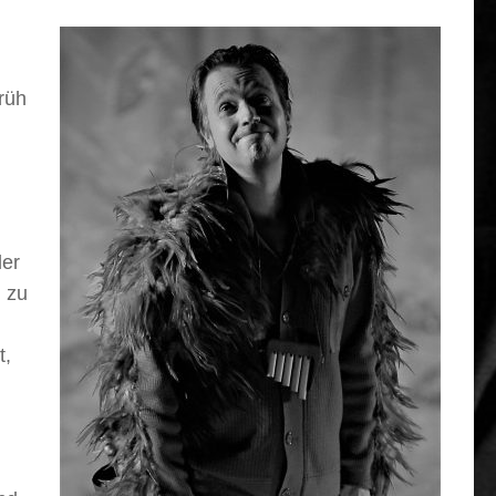
rüh
der
n zu
t,