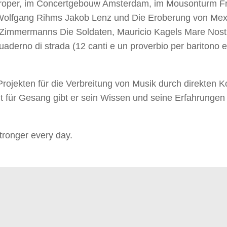
roper, im Concertgebouw Amsterdam, im Mousonturm Fra
lfgang Rihms Jakob Lenz und Die Eroberung von Mexi
s Zimmermanns Die Soldaten, Mauricio Kagels Mare Nost
derno di strada (12 canti e un proverbio per baritono e 
 Projekten für die Verbreitung von Musik durch direkten 
nt für Gesang gibt er sein Wissen und seine Erfahrunge
ronger every day.
Repertoire
Kontakt
Impressum & Datenschutz