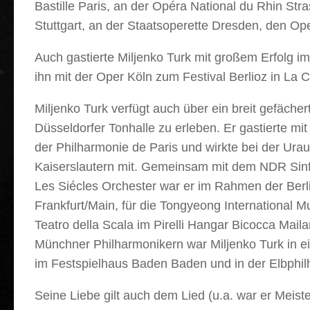
Bastille Paris, an der Opéra National du Rhin St
Stuttgart, an der Staatsoperette Dresden, den O
Auch gastierte Miljenko Turk mit großem Erfolg
ihn mit der Oper Köln zum Festival Berlioz in La
Miljenko Turk verfügt auch über ein breit gefäche
Düsseldorfer Tonhalle zu erleben. Er gastierte
der Philharmonie de Paris und wirkte bei der Ura
Kaiserslautern mit. Gemeinsam mit dem NDR Sinfo
Les Siécles Orchester war er im Rahmen der Berli
Frankfurt/Main, für die Tongyeong International M
Teatro della Scala im Pirelli Hangar Bicocca Mai
Münchner Philharmonikern war Miljenko Turk in e
im Festspielhaus Baden Baden und in der Elbphi
Seine Liebe gilt auch dem Lied (u.a. war er Mei