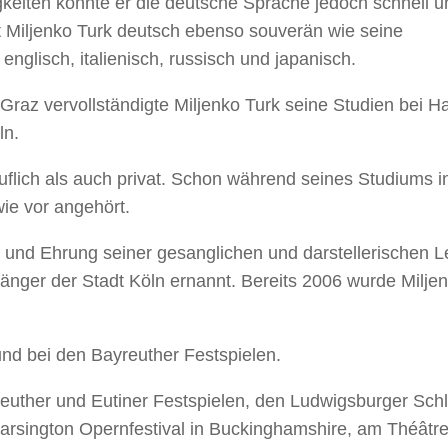
keiten konnte er die deutsche Sprache jedoch schnell u
t Miljenko Turk deutsch ebenso souverän wie seine
englisch, italienisch, russisch und japanisch.
az vervollständigte Miljenko Turk seine Studien bei H
ln.
uflich als auch privat. Schon während seines Studiums i
ie vor angehört.
und Ehrung seiner gesanglichen und darstellerischen Le
ger der Stadt Köln ernannt. Bereits 2006 wurde Miljenk
nd bei den Bayreuther Festspielen.
uther und Eutiner Festspielen, den Ludwigsburger Schlos
Garsington Opernfestival in Buckinghamshire, am Théât